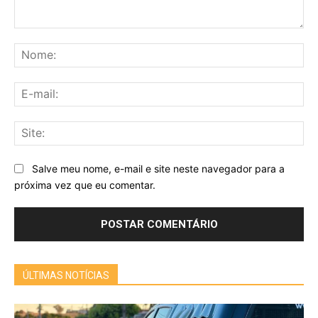
Comentário:
No
E-
mai
Sit
Salve meu nome, e-mail e site neste navegador para a
próxima vez que eu comentar.
ÚLTIMAS NOTÍCIAS