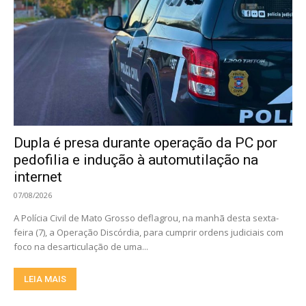
Dupla é presa durante operação da PC por
pedofilia e indução à automutilação na
internet
07/08/2026
A Polícia Civil de Mato Grosso deflagrou, na manhã desta sexta-
feira (7), a Operação Discórdia, para cumprir ordens judiciais com
foco na desarticulação de uma...
LEIA MAIS