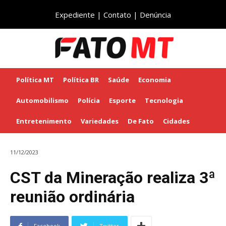
Expediente
|
Contato
|
Denúncia
Política MT
Política BR
Saúde
Economia
Automobilismo
Polícia
Esporte
Tecnologia
Entretenimento
Variedades
De Fato
Cidades
11/12/2023
CST da Mineração realiza 3ª
reunião ordinária
Facebook
Twitter