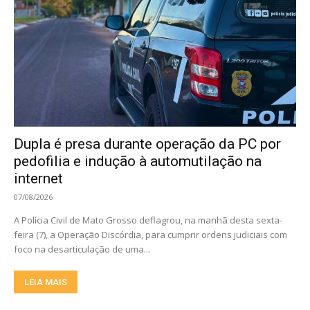
Dupla é presa durante operação da PC por
pedofilia e indução à automutilação na
internet
07/08/2026
A Polícia Civil de Mato Grosso deflagrou, na manhã desta sexta-
feira (7), a Operação Discórdia, para cumprir ordens judiciais com
foco na desarticulação de uma...
LEIA MAIS