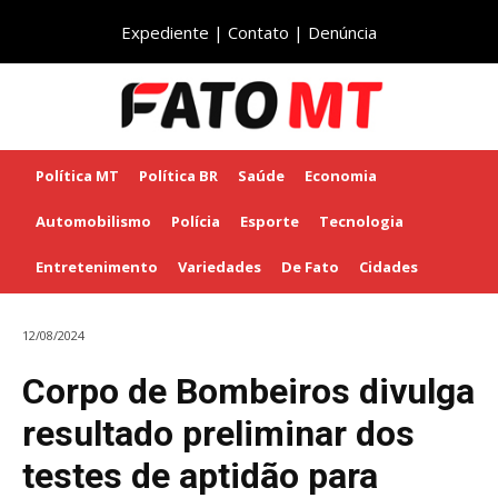
Expediente
|
Contato
|
Denúncia
Política MT
Política BR
Saúde
Economia
Automobilismo
Polícia
Esporte
Tecnologia
Entretenimento
Variedades
De Fato
Cidades
12/08/2024
Corpo de Bombeiros divulga
resultado preliminar dos
testes de aptidão para