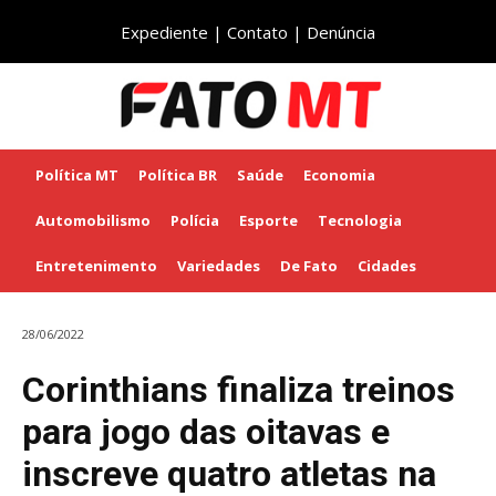
Expediente
|
Contato
|
Denúncia
Política MT
Política BR
Saúde
Economia
Automobilismo
Polícia
Esporte
Tecnologia
Entretenimento
Variedades
De Fato
Cidades
28/06/2022
Corinthians finaliza treinos
para jogo das oitavas e
inscreve quatro atletas na