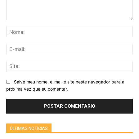
Comentário:
No
E-
mai
Sit
Salve meu nome, e-mail e site neste navegador para a
próxima vez que eu comentar.
ÚLTIMAS NOTÍCIAS