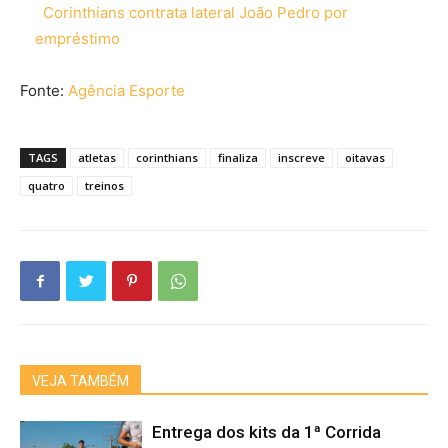
Corinthians contrata lateral João Pedro por
empréstimo
Fonte:
Agência Esporte
TAGS
atletas
corinthians
finaliza
inscreve
oitavas
quatro
treinos
VEJA TAMBÉM
Entrega dos kits da 1ª Corrida