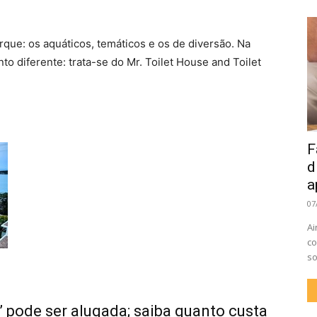
rque: os aquáticos, temáticos e os de diversão. Na
to diferente: trata-se do Mr. Toilet House and Toilet
F
d
a
07
Ai
co
so
 pode ser alugada; saiba quanto custa