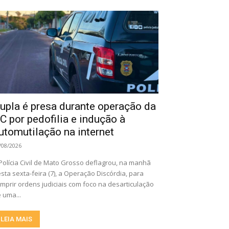
upla é presa durante operação da
C por pedofilia e indução à
utomutilação na internet
/08/2026
Polícia Civil de Mato Grosso deflagrou, na manhã
sta sexta-feira (7), a Operação Discórdia, para
mprir ordens judiciais com foco na desarticulação
 uma...
LEIA MAIS