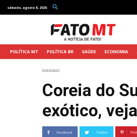
sábado, agosto 8, 2026
POLÍTICA MT
POLÍTICA BR
SAÚDE
ECONOMIA
05/05/2025
Coreia do S
exótico, vej
Facebook
Twitter
Pin