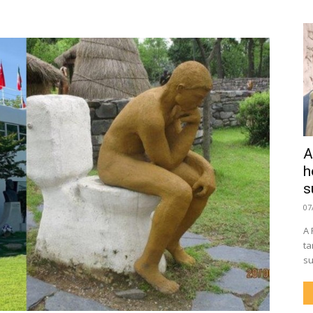
A
h
s
07
A 
ta
su