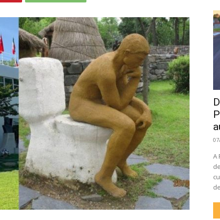
D
P
a
07
A 
de
cu
de