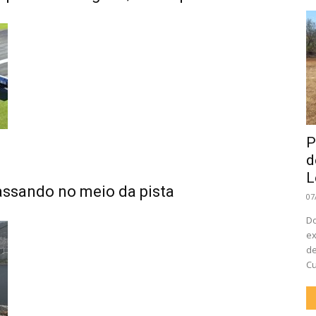
P
d
L
assando no meio da pista
07
Do
ex
de
Cu