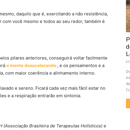
 mesmo, daquilo que é, exercitando a não resistência,
ar com você mesmo e todos ao seu redor, também é
P
d
L
los pilares anteriores, conseguirá voltar facilmente
07
erá
a mente desacelerando
, e os pensamentos e a
Do
a, com maior coerência e alinhamento interno.
ex
de
axado e sereno. Ficará cada vez mais fácil estar no
Cu
s e a respiração entrarão em sintonia.
H (Associação Brasileira de Terapeutas Holísticos) e