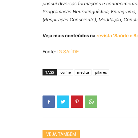
possui diversas formações e conheciment
Programação Neurolinguística, Eneagrama, 
(Respiração Consciente), Meditação, Conste
Veja mais conteúdos na
revista ‘Saúde e B
Fonte:
IG SAÚDE
TAGS
conhe
medita
pilares
VEJA TAMBÉM