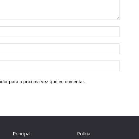
Nome:
E-
mail:
Site:
ador para a próxima vez que eu comentar.
Principal
Polícia