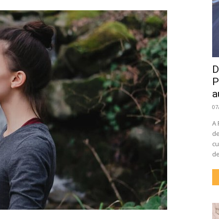
D
P
a
07
A 
de
cu
de