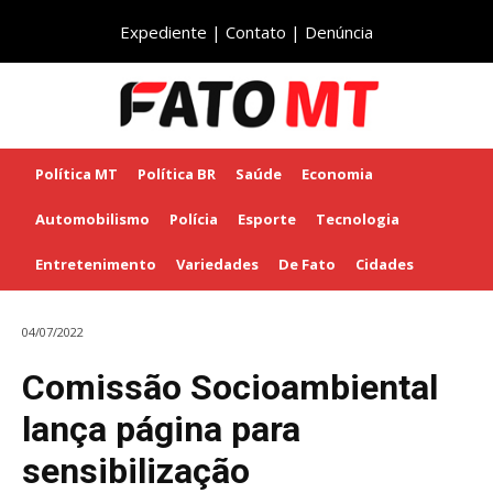
Expediente
|
Contato
|
Denúncia
Política MT
Política BR
Saúde
Economia
Automobilismo
Polícia
Esporte
Tecnologia
Entretenimento
Variedades
De Fato
Cidades
04/07/2022
Comissão Socioambiental
lança página para
sensibilização