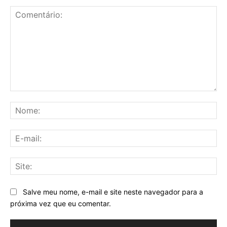
Comentário:
No
E-
mai
Sit
Salve meu nome, e-mail e site neste navegador para a
próxima vez que eu comentar.