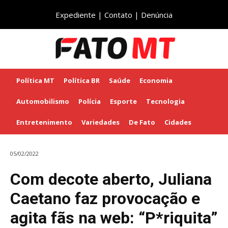
Expediente
|
Contato
|
Denúncia
Política MT
Política BR
Saúde
Economia
Automobilismo
Polícia
Esporte
Tecnologia
Entretenimento
Variedades
De Fato
Cidades
05/02/2022
Com decote aberto, Juliana
Caetano faz provocação e
agita fãs na web: “P*riquita”