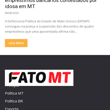
empréstimos bancários contestados por
idosa em MT
08/08/2026
A Defensoria Pública do Estado de Mato Grosso (DPEMT)
conseguiu na Justiça a suspensão dos descontos de quatro
empréstimos que uma aposentada afirma não...
LEIA MAIS
Principal
Política MT
Política BR
Esporte