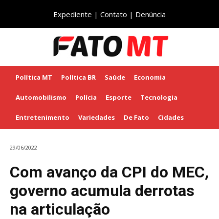
Expediente
|
Contato
|
Denúncia
Política MT
Política BR
Saúde
Economia
Automobilismo
Polícia
Esporte
Tecnologia
Entretenimento
Variedades
De Fato
Cidades
29/06/2022
Com avanço da CPI do MEC,
governo acumula derrotas
na articulação