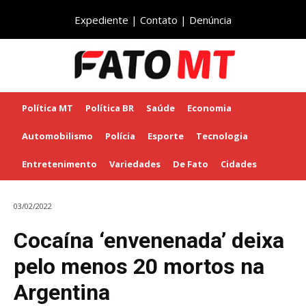
Expediente
|
Contato
|
Denúncia
Política MT
Política BR
Saúde
Economia
Automobilismo
Polícia
Esporte
Tecnologia
Entretenimento
Variedades
De Fato
Cidades
03/02/2022
Cocaína ‘envenenada’ deixa
pelo menos 20 mortos na
Argentina