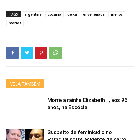
TAGS
argentina
cocaina
deixa
envenenada
menos
mortos
VEJA TAMBÉM
Morre a rainha Elizabeth II, aos 96
anos, na Escócia
Suspeito de feminicídio no
Paraguai sofre acidente de carro