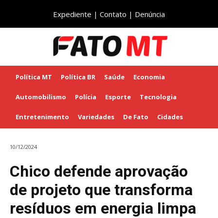
Expediente
|
Contato
|
Denúncia
Política MT
Política BR
Saúde
Economia
Automobilismo
Polícia
Esporte
Tecnologia
Entretenimento
Variedades
De Fato
Cidades
10/12/2024
Chico defende aprovação
de projeto que transforma
resíduos em energia limpa