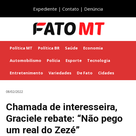
Expediente
|
Contato
|
Denúncia
Política MT
Política BR
Saúde
Economia
Automobilismo
Polícia
Esporte
Tecnologia
Entretenimento
Variedades
De Fato
Cidades
08/02/2022
Chamada de interesseira,
Graciele rebate: “Não pego
um real do Zezé”