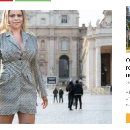
O
r
n
08
A 
a 
na