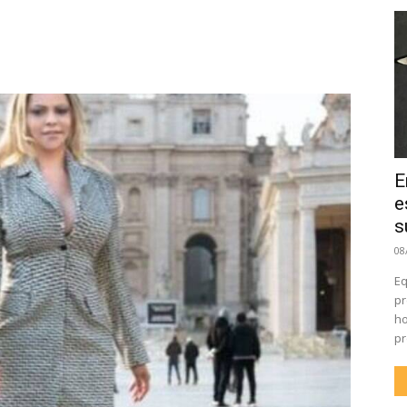
E
e
s
08
Eq
pr
ho
pr