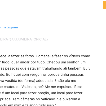
o Instagram
EIRA (@JUJUVIEIRA_OFICIAL)
cei a fazer as fotos. Comecei a fazer os vídeos como
har tudo, quer andar por tudo. Chegou um senhor, um
ras pessoas que estavam trabalhando ali também. Eu vi
o. Eu fiquei com vergonha, porque tinha pessoas
va vestida (de forma) adequada. Então ele me
 me chutou do Vaticano, né? Me me expulsou. Esse
é um local para fazer oração, um local para fazer
ropriada. Tem câmeras no Vaticano. Se puxarem a
ando em mim e falando tudo isso.”