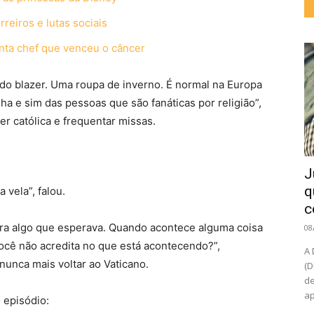
reiros e lutas sociais
nta chef que venceu o câncer
ido blazer. Uma roupa de inverno. É normal na Europa
ha e sim das pessoas que são fanáticas por religião”,
er católica e frequentar missas.
J
q
vela”, falou.
c
era algo que esperava. Quando acontece alguma coisa
08
ocê não acredita no que está acontecendo?”,
A 
nunca mais voltar ao Vaticano.
(D
de
ap
 episódio: