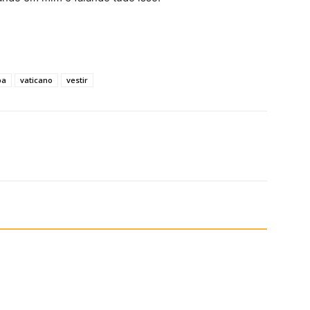
pa
vaticano
vestir