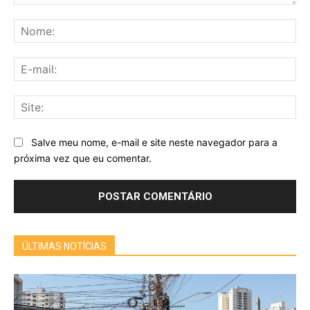
Comentário:
No
E-
mai
Sit
Salve meu nome, e-mail e site neste navegador para a
próxima vez que eu comentar.
ÚLTIMAS NOTÍCIAS