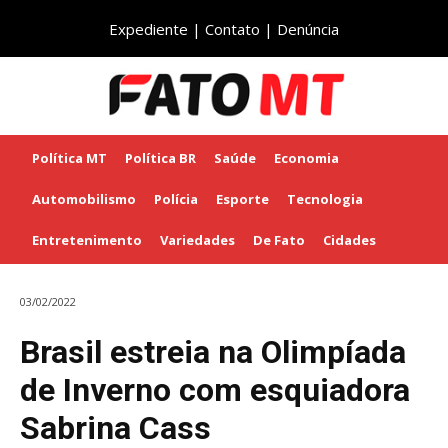
Expediente
|
Contato
|
Denúncia
Política MT
Política BR
Saúde
Economia
Automobilismo
Polícia
Esporte
Tecnologia
Entretenimento
Variedades
De Fato
Cidades
03/02/2022
Brasil estreia na Olimpíada
de Inverno com esquiadora
Sabrina Cass