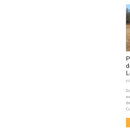
P
d
L
07
Do
ex
de
Cu