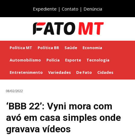
Expediente
|
Contato
|
Denúncia
Política MT
Política BR
Saúde
Economia
Automobilismo
Polícia
Esporte
Tecnologia
Entretenimento
Variedades
De Fato
Cidades
08/02/2022
‘BBB 22’: Vyni mora com
avó em casa simples onde
gravava vídeos