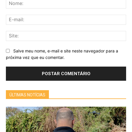
No
E-
mai
Sit
Salve meu nome, e-mail e site neste navegador para a
próxima vez que eu comentar.
ÚLTIMAS NOTÍCIAS