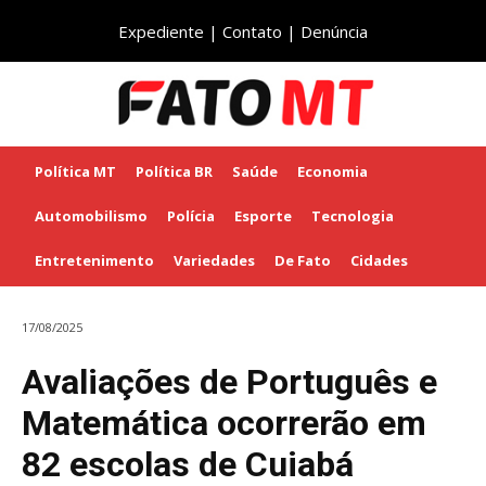
Expediente
|
Contato
|
Denúncia
Política MT
Política BR
Saúde
Economia
Automobilismo
Polícia
Esporte
Tecnologia
Entretenimento
Variedades
De Fato
Cidades
17/08/2025
Avaliações de Português e
Matemática ocorrerão em
82 escolas de Cuiabá