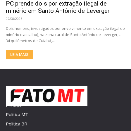
PC prende dois por extração ilegal de
minério em Santo Antônio de Leverger
07/08/2026
Dois homens, investigados por envolvimento em extração ilegal de
minério (cascalho), na zona rural de Santo Antônio de Leverger, a
34 quilômetros de Cuiabá,...
LEIA MAIS
Principal
Política MT
Política BR