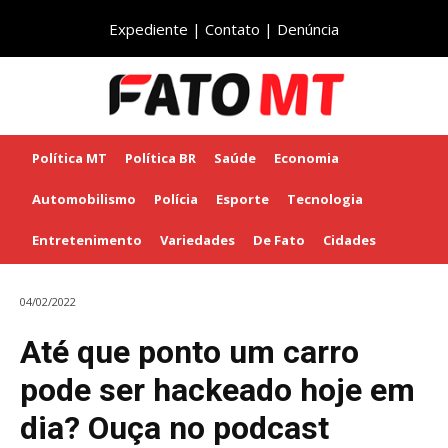
Expediente
|
Contato
|
Denúncia
Política MT
Política BR
Saúde
Economia
Automobilismo
Polícia
Esporte
Tecnologia
Entretenimento
Variedades
De Fato
Cidades
04/02/2022
Até que ponto um carro
pode ser hackeado hoje em
dia? Ouça no podcast