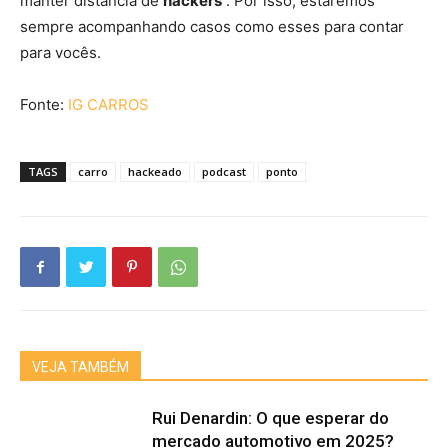
manter distância de
hackers
. Por isso, estaremos
sempre acompanhando casos como esses para contar
para vocês.
Fonte:
IG CARROS
TAGS
carro
hackeado
podcast
ponto
VEJA TAMBÉM
Rui Denardin: O que esperar do
mercado automotivo em 2025?