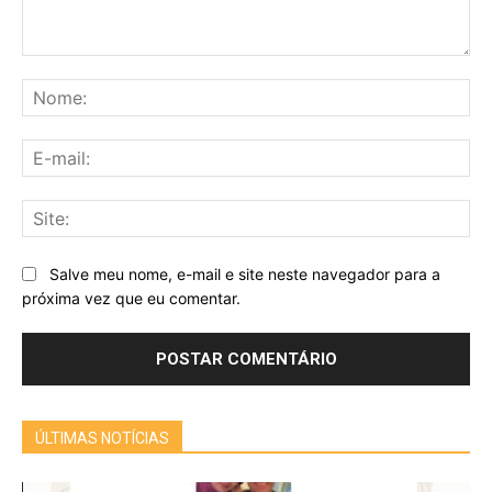
Comentário:
No
E-
mai
Sit
Salve meu nome, e-mail e site neste navegador para a
próxima vez que eu comentar.
ÚLTIMAS NOTÍCIAS