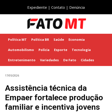
Expediente
|
Contato
|
Denúncia
Política MT
Política BR
Saúde
Economia
Automobilismo
Polícia
Esporte
Tecnologia
Entretenimento
Variedades
De Fato
Cidades
17/05/2026
Assistência técnica da
Empaer fortalece produção
familiar e incentiva jovens