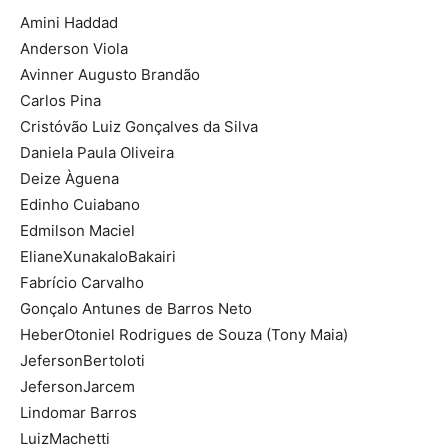
Amini Haddad
Anderson Viola
Avinner Augusto Brandão
Carlos Pina
Cristóvão Luiz Gonçalves da Silva
Daniela Paula Oliveira
Deize Àguena
Edinho Cuiabano
Edmilson Maciel
ElianeXunakaloBakairi
Fabrício Carvalho
Gonçalo Antunes de Barros Neto
HeberOtoniel Rodrigues de Souza (Tony Maia)
JefersonBertoloti
JefersonJarcem
Lindomar Barros
LuizMachetti