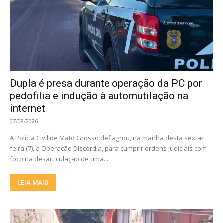
Dupla é presa durante operação da PC por
pedofilia e indução à automutilação na
internet
07/08/2026
A Polícia Civil de Mato Grosso deflagrou, na manhã desta sexta-
feira (7), a Operação Discórdia, para cumprir ordens judiciais com
foco na desarticulação de uma...
LEIA MAIS