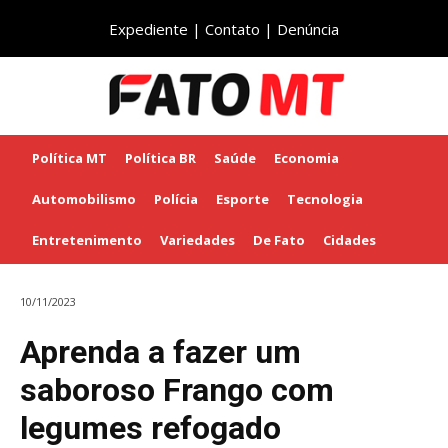
Expediente
|
Contato
|
Denúncia
Política MT
Política BR
Saúde
Economia
Automobilismo
Polícia
Esporte
Tecnologia
Entretenimento
Variedades
De Fato
Cidades
10/11/2023
Aprenda a fazer um
saboroso Frango com
legumes refogado