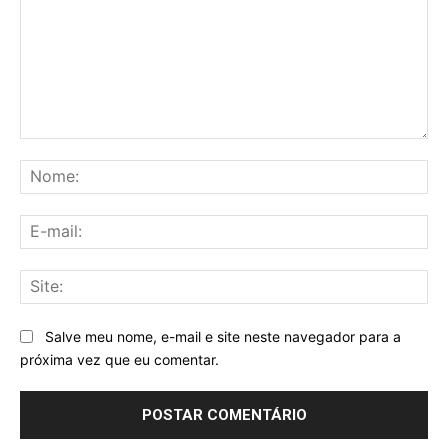
Comentário:
No
E-
mai
Sit
Salve meu nome, e-mail e site neste navegador para a
próxima vez que eu comentar.