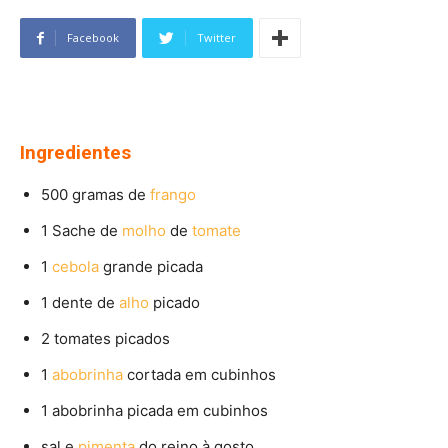
Facebook
Twitter
Ingredientes
500 gramas de
frango
1 Sache de
molho
de
tomate
1
cebola
grande picada
1 dente de
alho
picado
2 tomates picados
1
abobrinha
cortada em cubinhos
1 abobrinha picada em cubinhos
sal e
pimenta
do reino à gosto