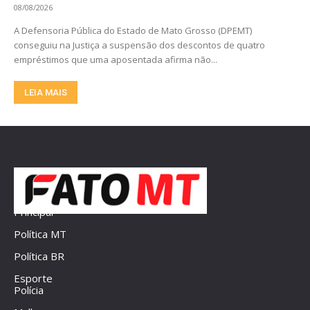
08/08/2026
A Defensoria Pública do Estado de Mato Grosso (DPEMT)
conseguiu na Justiça a suspensão dos descontos de quatro
empréstimos que uma aposentada afirma não...
LEIA MAIS
Principal
Política MT
Política BR
Esporte
Polícia