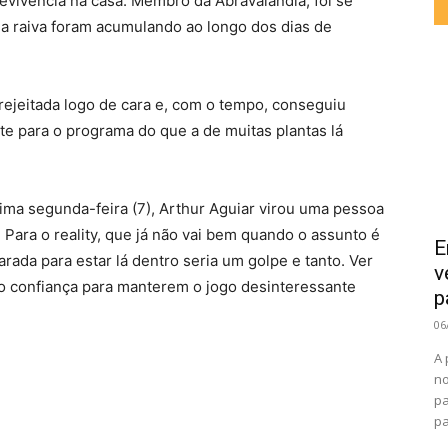
evivência na casa. Membro da Abravalândia, foi se
a raiva foram acumulando ao longo dos dias de
rejeitada logo de cara e, com o tempo, conseguiu
e para o programa do que a de muitas plantas lá
ltima segunda-feira (7), Arthur Aguiar virou uma pessoa
Para o reality, que já não vai bem quando o assunto é
E
rada para estar lá dentro seria um golpe e tanto. Ver
v
 confiança para manterem o jogo desinteressante
p
06
A 
no
pa
pa