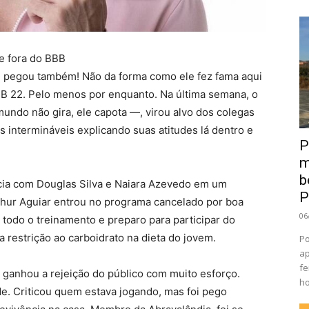
 e fora do BBB
 pegou também! Não da forma como ele fez fama aqui
BB 22. Pelo menos por enquanto. Na última semana, o
 mundo não gira, ele capota —, virou alvo dos colegas
 intermináveis explicando suas atitudes lá dentro e
P
m
b
ncia com Douglas Silva e Naiara Azevedo em um
P
thur Aguiar entrou no programa cancelado por boa
06
 todo o treinamento e preparo para participar do
 restrição ao carboidrato na dieta do jovem.
Po
ap
fe
: ganhou a rejeição do público com muito esforço.
ho
. Criticou quem estava jogando, mas foi pego