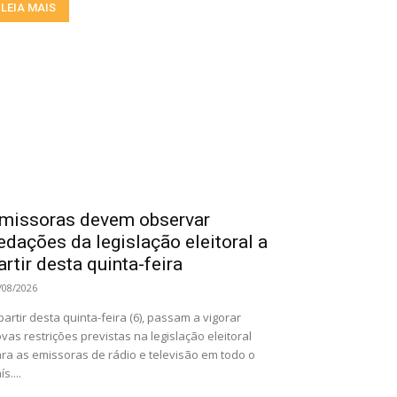
LEIA MAIS
missoras devem observar
edações da legislação eleitoral a
artir desta quinta-feira
/08/2026
partir desta quinta-feira (6), passam a vigorar
vas restrições previstas na legislação eleitoral
ra as emissoras de rádio e televisão em todo o
ís....