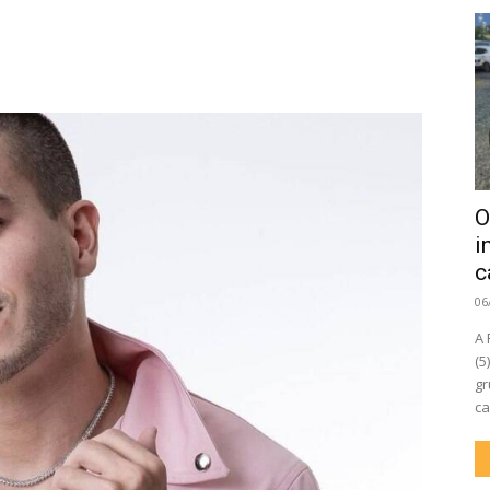
O
i
c
06
A 
(5
gr
ca