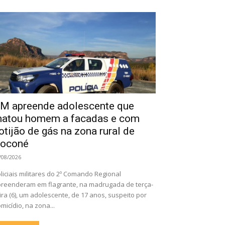
M apreende adolescente que
atou homem a facadas e com
otijão de gás na zona rural de
oconé
/08/2026
liciais militares do 2º Comando Regional
reenderam em flagrante, na madrugada de terça-
ira (6), um adolescente, de 17 anos, suspeito por
micídio, na zona...