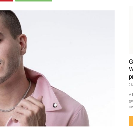
G
W
p
06
A 
go
um