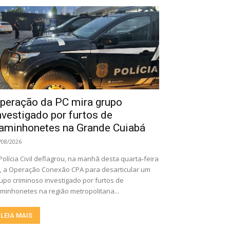
peração da PC mira grupo
nvestigado por furtos de
aminhonetes na Grande Cuiabá
/08/2026
Polícia Civil deflagrou, na manhã desta quarta-feira
), a Operação Conexão CPA para desarticular um
upo criminoso investigado por furtos de
minhonetes na região metropolitana...
LEIA MAIS