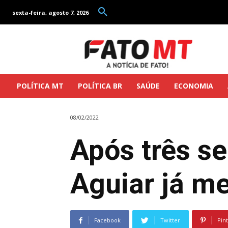
sexta-feira, agosto 7, 2026
POLÍTICA MT
POLÍTICA BR
SAÚDE
ECONOMIA
08/02/2022
Após três s
Aguiar já 
Facebook
Twitter
Pin