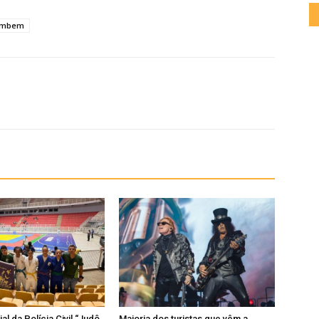
ambem
al da Polícia Civil “Judô
Maioria dos turistas que vêm a