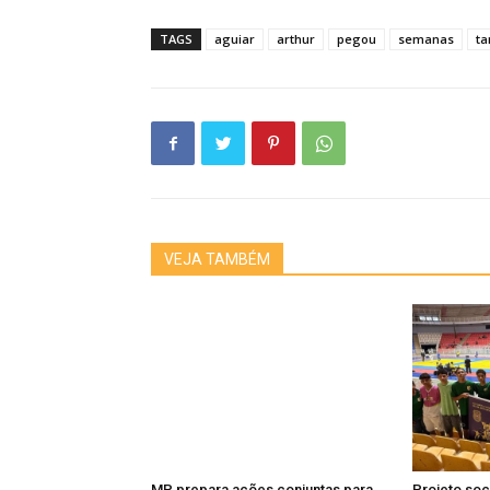
TAGS
aguiar
arthur
pegou
semanas
t
VEJA TAMBÉM
MP prepara ações conjuntas para
Projeto soci