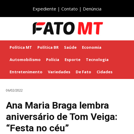
Expediente
|
Contato
|
Denúncia
Política MT
Política BR
Saúde
Economia
Automobilismo
Polícia
Esporte
Tecnologia
Entretenimento
Variedades
De Fato
Cidades
06/02/2022
Ana Maria Braga lembra
aniversário de Tom Veiga:
“Festa no céu”