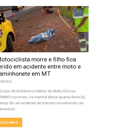
otociclista morre e filho fica
erido em acidente entre moto e
aminhonete em MT
/08/2026
Corpo de Bombeiros Militar de Mato Grosso
BMMT) socorreu, na manhã desta quarta-feira (5),
timas de um acidente de trânsito envolvendo um
tomóvel...
LEIA MAIS