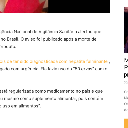
gência Nacional de Vigilância Sanitária alertou que
o Brasil. O aviso foi publicado após a morte de
produto.
M
is de ter sido diagnosticada com hepatite fulminante
,
P
ígado com urgência. Ela fazia uso do “50 ervas” com o
p
05
 está regularizada como medicamento no país e que
Co
Me
 ou mesmo como suplemento alimentar, pois contém
Ot
o uso em alimentos”.
da