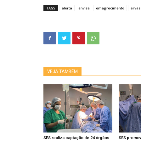
TAGS
alerta
anvisa
emagrecimento
ervas
VEJA TAMBÉM
SES realiza captação de 24 órgãos
SES promov