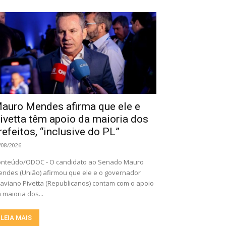
auro Mendes afirma que ele e
ivetta têm apoio da maioria dos
refeitos, “inclusive do PL”
/08/2026
nteúdo/ODOC - O candidato ao Senado Mauro
ndes (União) afirmou que ele e o governador
aviano Pivetta (Republicanos) contam com o apoio
 maioria dos...
LEIA MAIS