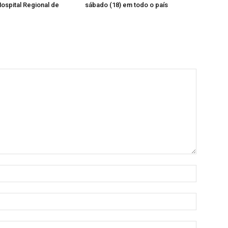
ospital Regional de
sábado (18) em todo o país
Nome:
E-
mail:
Site: