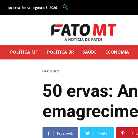
quarta-feira, agosto 5, 2026
POLÍTICA MT
POLÍTICA BR
SAÚDE
ECONOMIA
04/02/2022
50 ervas: An
emagrecimen
Facebook
Twitter
Pin