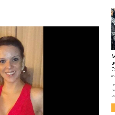
M
s
C
05
Os
Gr
se