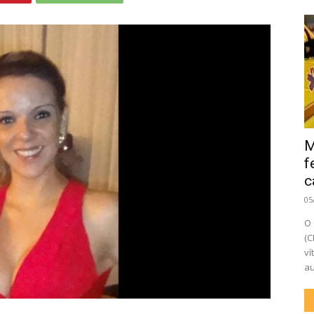
M
f
c
05
O 
(C
ví
au