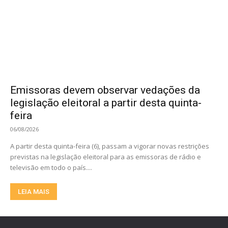
Emissoras devem observar vedações da
legislação eleitoral a partir desta quinta-
feira
06/08/2026
A partir desta quinta-feira (6), passam a vigorar novas restrições
previstas na legislação eleitoral para as emissoras de rádio e
televisão em todo o país....
LEIA MAIS