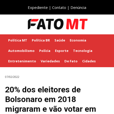
Expediente
|
Contato
|
Denúncia
Política MT
Política BR
Saúde
Economia
Automobilismo
Polícia
Esporte
Tecnologia
Entretenimento
Variedades
De Fato
Cidades
07/02/2022
20% dos eleitores de
Bolsonaro em 2018
migraram e vão votar em