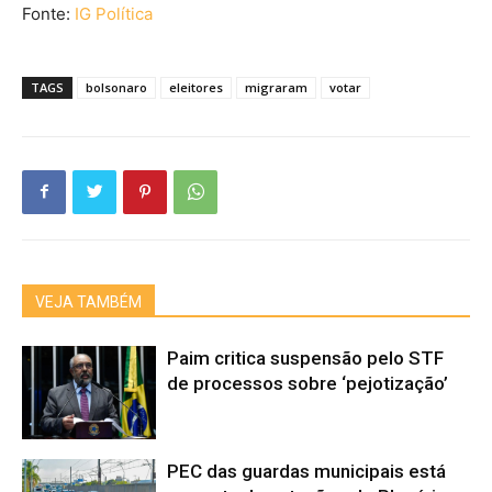
Fonte:
IG Política
TAGS
bolsonaro
eleitores
migraram
votar
VEJA TAMBÉM
Paim critica suspensão pelo STF
de processos sobre ‘pejotização’
PEC das guardas municipais está