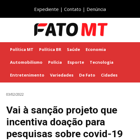
Expediente
|
Contato
|
Denúncia
Política MT
Política BR
Saúde
Economia
Automobilismo
Polícia
Esporte
Tecnologia
Entretenimento
Variedades
De Fato
Cidades
03/02/2022
Vai à sanção projeto que
incentiva doação para
pesquisas sobre covid-19