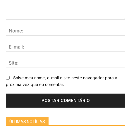
Comentário:
No
E-
mai
Sit
Salve meu nome, e-mail e site neste navegador para a
próxima vez que eu comentar.
ÚLTIMAS NOTÍCIAS