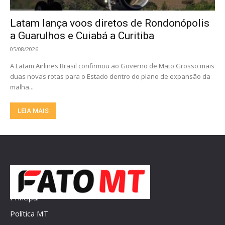
Latam lança voos diretos de Rondonópolis
a Guarulhos e Cuiabá a Curitiba
05/08/2026
A Latam Airlines Brasil confirmou ao Governo de Mato Grosso mais
duas novas rotas para o Estado dentro do plano de expansão da
malha...
LEIA MAIS
Principal
Política MT