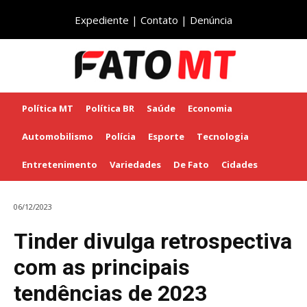
Expediente
|
Contato
|
Denúncia
Política MT
Política BR
Saúde
Economia
Automobilismo
Polícia
Esporte
Tecnologia
Entretenimento
Variedades
De Fato
Cidades
06/12/2023
Tinder divulga retrospectiva
com as principais
tendências de 2023