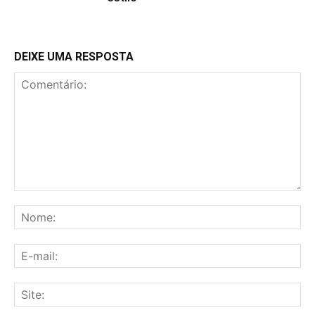
DEIXE UMA RESPOSTA
Comentário:
No
E-
mai
Sit