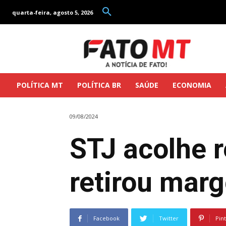
quarta-feira, agosto 5, 2026
POLÍTICA MT
POLÍTICA BR
SAÚDE
ECONOMIA
09/08/2024
STJ acolhe r
retirou mar
Facebook
Twitter
Pin