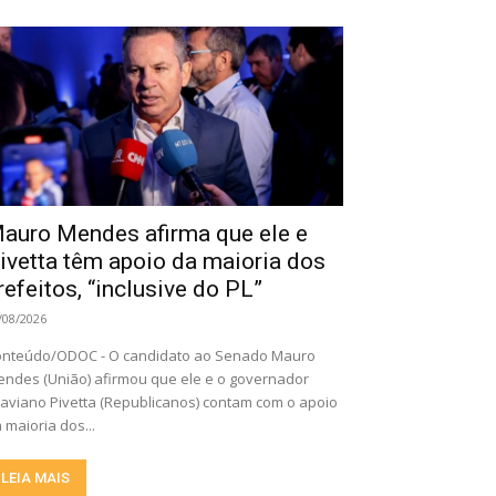
auro Mendes afirma que ele e
ivetta têm apoio da maioria dos
refeitos, “inclusive do PL”
/08/2026
nteúdo/ODOC - O candidato ao Senado Mauro
ndes (União) afirmou que ele e o governador
aviano Pivetta (Republicanos) contam com o apoio
 maioria dos...
LEIA MAIS