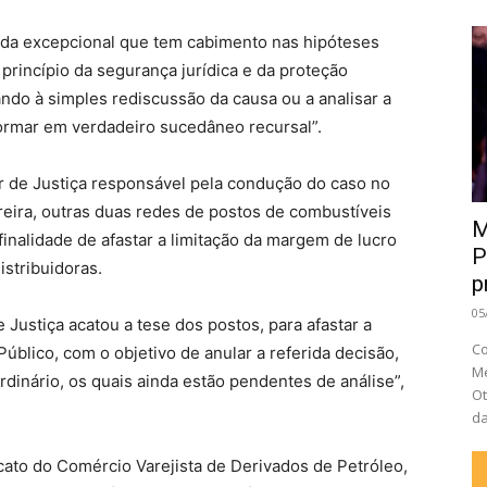
dida excepcional que tem cabimento nas hipóteses
 princípio da segurança jurídica e da proteção
tando à simples rediscussão da causa ou a analisar a
formar em verdadeiro sucedâneo recursal”.
 de Justiça responsável pela condução do caso no
reira, outras duas redes de postos de combustíveis
M
nalidade de afastar a limitação da margem de lucro
P
istribuidoras.
p
05
 Justiça acatou a tese dos postos, para afastar a
Co
 Público, com o objetivo de anular a referida decisão,
Me
dinário, os quais ainda estão pendentes de análise”,
Ot
da
cato do Comércio Varejista de Derivados de Petróleo,