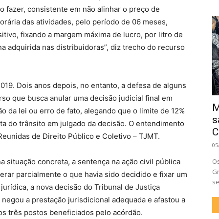
o fazer, consistente em não alinhar o preço de
rária das atividades, pelo período de 06 meses,
ivo, fixando a margem máxima de lucro, por litro de
 adquirida nas distribuidoras”, diz trecho do recurso
2019. Dois anos depois, no entanto, a defesa de alguns
so que busca anular uma decisão judicial final em
M
o da lei ou erro de fato, alegando que o limite de 12%
s
ata do trânsito em julgado da decisão. O entendimento
C
Reunidas de Direito Público e Coletivo – TJMT.
05
situação concreta, a sentença na ação civil pública
Os
Gr
erar parcialmente o que havia sido decidido e fixar um
se
urídica, a nova decisão do Tribunal de Justiça
il, negou a prestação jurisdicional adequada e afastou a
os três postos beneficiados pelo acórdão.