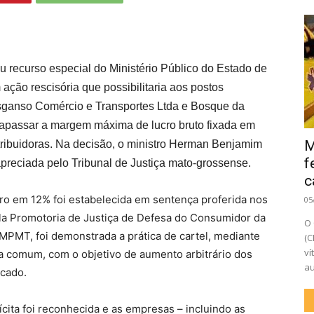
u recurso especial do Ministério Público do Estado de
ação rescisória que possibilitaria aos postos
ansganso Comércio e Transportes Ltda e Bosque da
apassar a margem máxima de lucro bruto fixada em
M
tribuidoras. Na decisão, o ministro Herman Benjamim
f
preciada pelo Tribunal de Justiça mato-grossense.
c
 em 12% foi estabelecida em sentença proferida nos
05
ela Promotoria de Justiça de Defesa do Consumidor da
O 
 MPMT, foi demonstrada a prática de cartel, mediante
(C
ví
a comum, com o objetivo de aumento arbitrário dos
au
rcado.
ícita foi reconhecida e as empresas – incluindo as