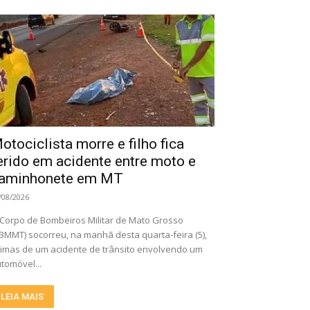
otociclista morre e filho fica
erido em acidente entre moto e
aminhonete em MT
/08/2026
Corpo de Bombeiros Militar de Mato Grosso
BMMT) socorreu, na manhã desta quarta-feira (5),
timas de um acidente de trânsito envolvendo um
tomóvel...
LEIA MAIS