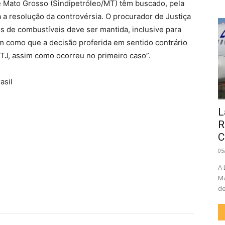
e Mato Grosso (Sindipetróleo/MT) têm buscado, pela
ra a resolução da controvérsia. O procurador de Justiça
os de combustíveis deve ser mantida, inclusive para
em como que a decisão proferida em sentido contrário
STJ, assim como ocorreu no primeiro caso”.
asil
L
R
C
05
A 
Ma
de