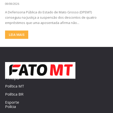
08/08/2026
A Defensoria Pública do Estado de Mato Grosso (DPEMT)
conseguiu na Justiça a suspensão dos descontos de quatro
empréstimos que uma aposentada afirma não...
LEIA MAIS
Principal
Política MT
Política BR
Esporte
Polícia