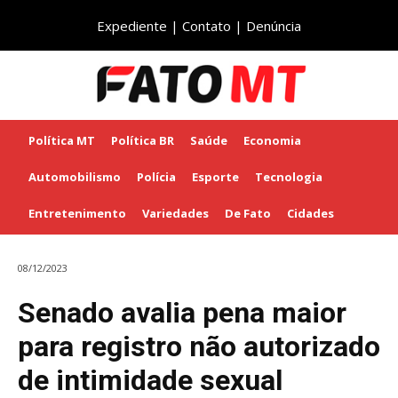
Expediente
|
Contato
|
Denúncia
Política MT
Política BR
Saúde
Economia
Automobilismo
Polícia
Esporte
Tecnologia
Entretenimento
Variedades
De Fato
Cidades
08/12/2023
Senado avalia pena maior
para registro não autorizado
de intimidade sexual