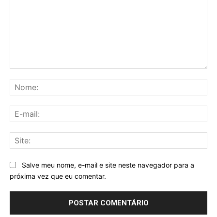
Comentário:
No
E-
mai
Sit
Salve meu nome, e-mail e site neste navegador para a
próxima vez que eu comentar.