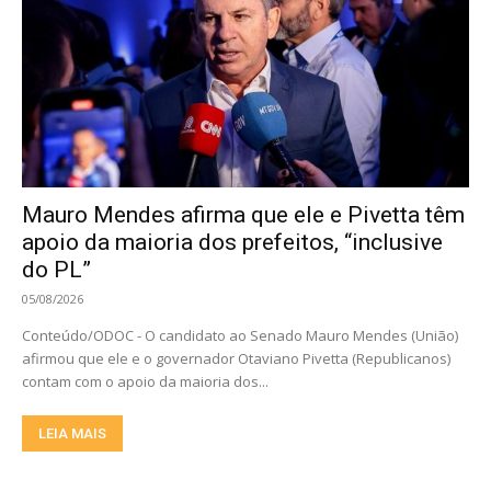
Mauro Mendes afirma que ele e Pivetta têm
apoio da maioria dos prefeitos, “inclusive
do PL”
05/08/2026
Conteúdo/ODOC - O candidato ao Senado Mauro Mendes (União)
afirmou que ele e o governador Otaviano Pivetta (Republicanos)
contam com o apoio da maioria dos...
LEIA MAIS