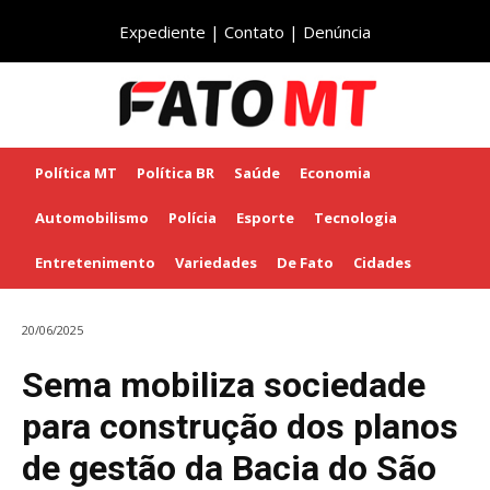
Expediente
|
Contato
|
Denúncia
Política MT
Política BR
Saúde
Economia
Automobilismo
Polícia
Esporte
Tecnologia
Entretenimento
Variedades
De Fato
Cidades
20/06/2025
Sema mobiliza sociedade
para construção dos planos
de gestão da Bacia do São