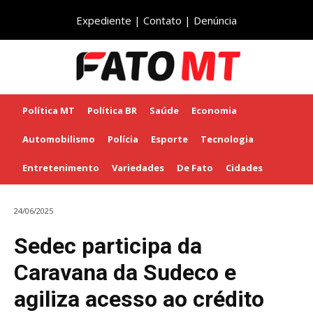
Expediente
|
Contato
|
Denúncia
Política MT
Política BR
Saúde
Economia
Automobilismo
Polícia
Esporte
Tecnologia
Entretenimento
Variedades
De Fato
Cidades
24/06/2025
Sedec participa da
Caravana da Sudeco e
agiliza acesso ao crédito