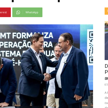
terest
WhatsApp
D
P
a
07
A 
de
cu
de