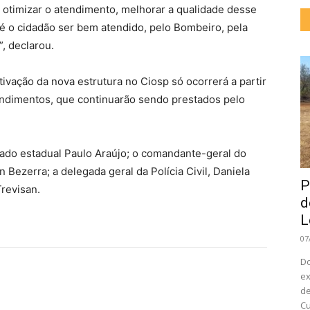
 otimizar o atendimento, melhorar a qualidade desse
 é o cidadão ser bem atendido, pelo Bombeiro, pela
c”, declarou.
tivação da nova estrutura no Ciosp só ocorrerá a partir
endimentos, que continuarão sendo prestados pelo
do estadual Paulo Araújo; o comandante-geral do
Bezerra; a delegada geral da Polícia Civil, Daniela
P
Trevisan.
d
L
07
Do
ex
de
Cu