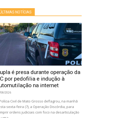
ÚLTIMAS NOTÍCIAS
upla é presa durante operação da
C por pedofilia e indução à
utomutilação na internet
/08/2026
Polícia Civil de Mato Grosso deflagrou, na manhã
sta sexta-feira (7), a Operação Discórdia, para
mprir ordens judiciais com foco na desarticulação
 uma...