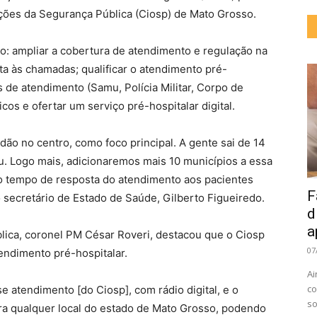
ações da Segurança Pública (Ciosp) de Mato Grosso.
o: ampliar a cobertura de atendimento e regulação na
a às chamadas; qualificar o atendimento pré-
s de atendimento (Samu, Polícia Militar, Corpo de
cos e ofertar um serviço pré-hospitalar digital.
adão no centro, como foco principal. A gente sai de 14
. Logo mais, adicionaremos mais 10 municípios a essa
o tempo de resposta do atendimento aos pacientes
F
 secretário de Estado de Saúde, Gilberto Figueiredo.
d
a
lica, coronel PM César Roveri, destacou que o Ciosp
07
endimento pré-hospitalar.
Ai
co
 atendimento [do Ciosp], com rádio digital, e o
so
ara qualquer local do estado de Mato Grosso, podendo