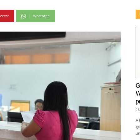
terest
WhatsApp
G
W
p
06
A 
go
um