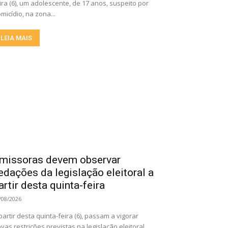
ira (6), um adolescente, de 17 anos, suspeito por
micídio, na zona...
LEIA MAIS
missoras devem observar
edações da legislação eleitoral a
artir desta quinta-feira
/08/2026
partir desta quinta-feira (6), passam a vigorar
vas restrições previstas na legislação eleitoral