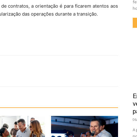
fe
de contratos, a orientação é para ficarem atentos aos
ho
ularização das operações durante a transição.
E
v
p
06
A 
no