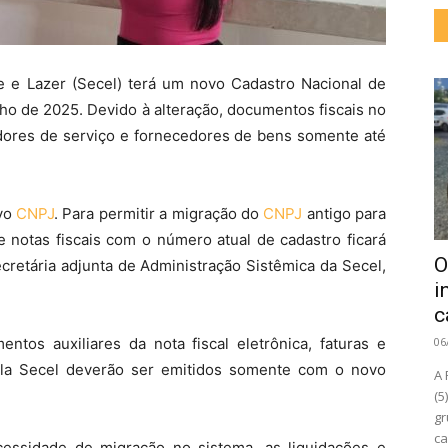
te e Lazer (Secel) terá um novo Cadastro Nacional de
unho de 2025. Devido à alteração, documentos fiscais no
dores de serviço e fornecedores de bens somente até
ovo
CNPJ
. Para permitir a migração do
CNPJ
antigo para
 notas fiscais com o número atual de cadastro ficará
O
ecretária adjunta de Administração Sistêmica da Secel,
i
c
ntos auxiliares da nota fiscal eletrônica, faturas e
06
ela Secel deverão ser emitidos somente com o novo
A 
(5
gr
ca
cessidade de migração no sistema, as liquidações e