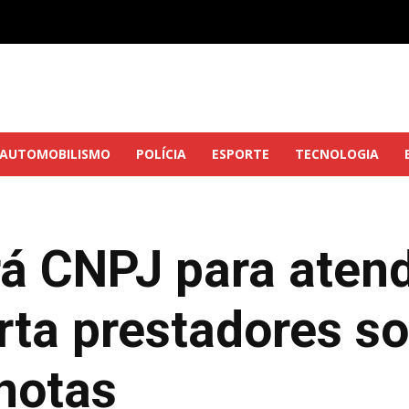
AUTOMOBILISMO
POLÍCIA
ESPORTE
TECNOLOGIA
á CNPJ para aten
erta prestadores s
notas