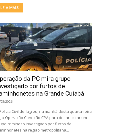
LEIA MAIS
peração da PC mira grupo
nvestigado por furtos de
aminhonetes na Grande Cuiabá
/08/2026
Polícia Civil deflagrou, na manhã desta quarta-feira
), a Operação Conexão CPA para desarticular um
upo criminoso investigado por furtos de
minhonetes na região metropolitana...