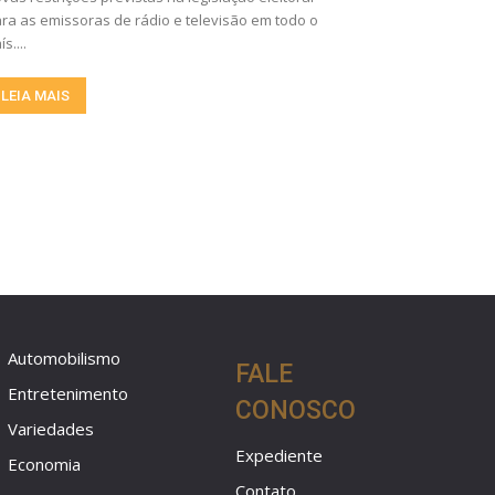
ra as emissoras de rádio e televisão em todo o
ís....
LEIA MAIS
Automobilismo
FALE
Entretenimento
CONOSCO
Variedades
Expediente
Economia
Contato