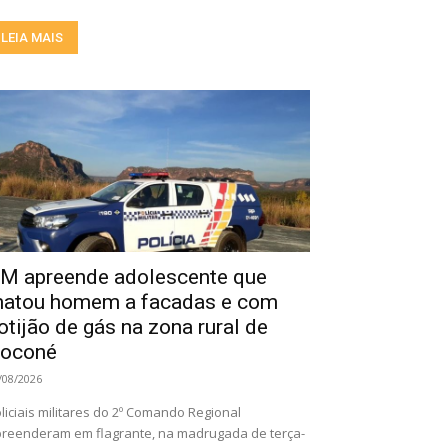
LEIA MAIS
M apreende adolescente que
atou homem a facadas e com
otijão de gás na zona rural de
oconé
/08/2026
liciais militares do 2º Comando Regional
reenderam em flagrante, na madrugada de terça-