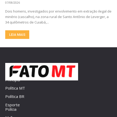
07/08/2026
Dois homens, investigados por envolvimento em extração ilegal de
minério (cascalho), na zona rural de Santo Antônio de Leverger, a
34 quilômetros de Cuiabá,...
LEIA MAIS
Principal
Política MT
Política BR
Esporte
Polícia