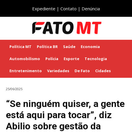
Expediente
|
Contato
|
Denúncia
Política MT
Política BR
Saúde
Economia
Automobilismo
Polícia
Esporte
Tecnologia
Entretenimento
Variedades
De Fato
Cidades
25/06/2025
“Se ninguém quiser, a gente
está aqui para tocar”, diz
Abilio sobre gestão da