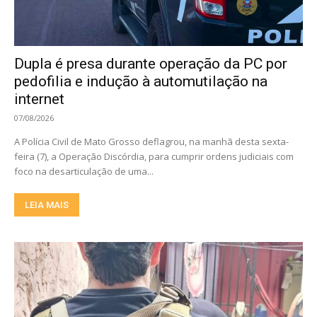
Dupla é presa durante operação da PC por
pedofilia e indução à automutilação na
internet
07/08/2026
A Polícia Civil de Mato Grosso deflagrou, na manhã desta sexta-
feira (7), a Operação Discórdia, para cumprir ordens judiciais com
foco na desarticulação de uma...
LEIA MAIS