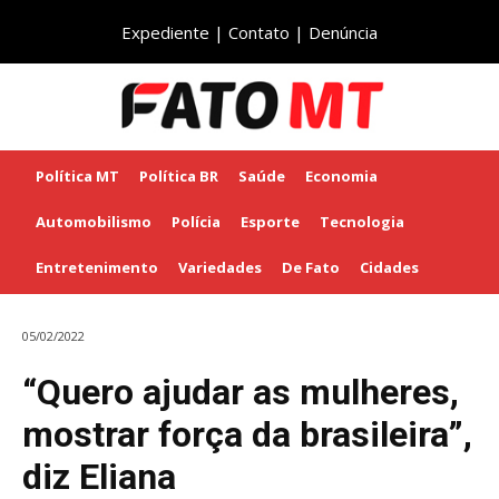
Expediente
|
Contato
|
Denúncia
Política MT
Política BR
Saúde
Economia
Automobilismo
Polícia
Esporte
Tecnologia
Entretenimento
Variedades
De Fato
Cidades
05/02/2022
“Quero ajudar as mulheres,
mostrar força da brasileira”,
diz Eliana