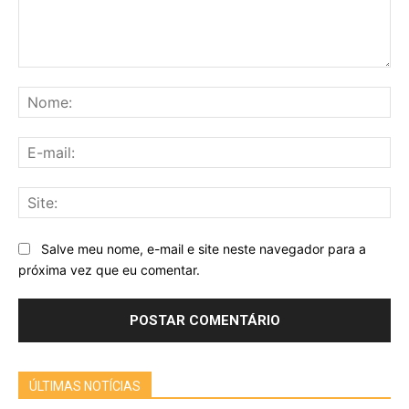
Comentário:
No
E-
mai
Sit
Salve meu nome, e-mail e site neste navegador para a
próxima vez que eu comentar.
ÚLTIMAS NOTÍCIAS