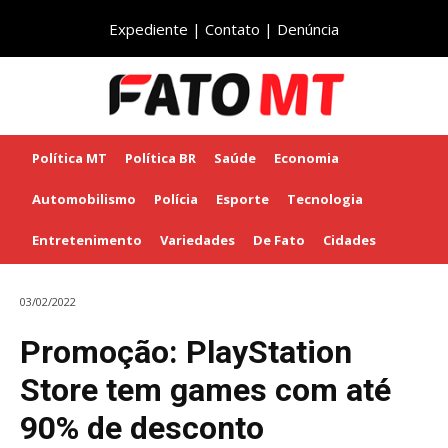
Expediente
|
Contato
|
Denúncia
Política MT
Política BR
Saúde
Economia
Automobilismo
Polícia
Esporte
Tecnologia
Entretenimento
Variedades
De Fato
Cidades
03/02/2022
Promoção: PlayStation
Store tem games com até
90% de desconto