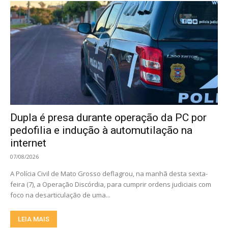
Dupla é presa durante operação da PC por
pedofilia e indução à automutilação na
internet
07/08/2026
A Polícia Civil de Mato Grosso deflagrou, na manhã desta sexta-
feira (7), a Operação Discórdia, para cumprir ordens judiciais com
foco na desarticulação de uma...
LEIA MAIS