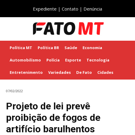
Expediente
|
Contato
|
Denúncia
Política MT
Política BR
Saúde
Economia
Automobilismo
Polícia
Esporte
Tecnologia
Entretenimento
Variedades
De Fato
Cidades
07/02/2022
Projeto de lei prevê
proibição de fogos de
artifício barulhentos