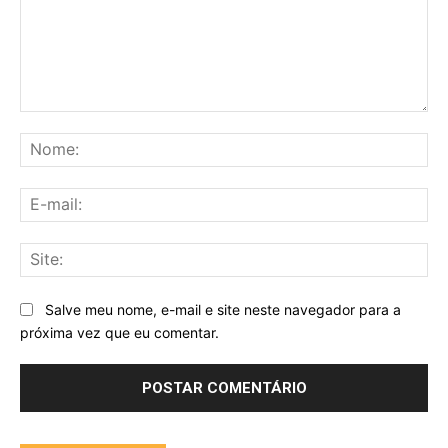
Comentário:
No
E-
mai
Sit
Salve meu nome, e-mail e site neste navegador para a
próxima vez que eu comentar.