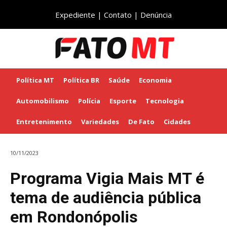
Expediente
|
Contato
|
Denúncia
Política MT
Política BR
Saúde
Economia
Automobilismo
Polícia
Esporte
Tecnologia
Entretenimento
Variedades
De Fato
Cidades
10/11/2023
Programa Vigia Mais MT é
tema de audiência pública
em Rondonópolis