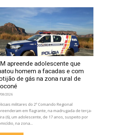
M apreende adolescente que
atou homem a facadas e com
otijão de gás na zona rural de
oconé
/08/2026
liciais militares do 2º Comando Regional
reenderam em flagrante, na madrugada de terça-
ira (6), um adolescente, de 17 anos, suspeito por
micídio, na zona...