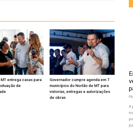
E
v
 MT entrega casas para
Governador cumpre agenda em 7
 situação de
municípios do Nortão de MT para
p
dade
vistorias, entregas e autorizações
06
de obras
A 
no
pa
pa