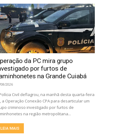
peração da PC mira grupo
nvestigado por furtos de
aminhonetes na Grande Cuiabá
/08/2026
Polícia Civil deflagrou, na manhã desta quarta-feira
), a Operação Conexão CPA para desarticular um
upo criminoso investigado por furtos de
minhonetes na região metropolitana...
LEIA MAIS