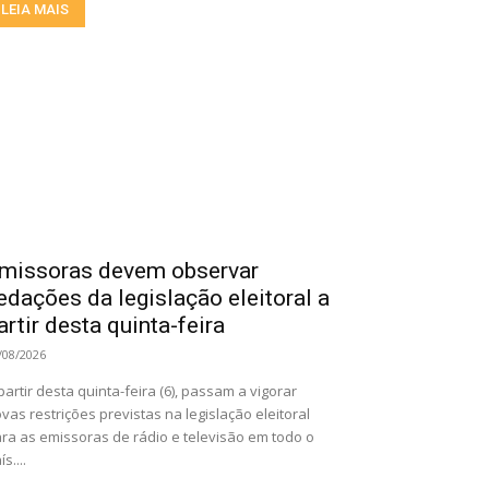
LEIA MAIS
missoras devem observar
edações da legislação eleitoral a
artir desta quinta-feira
/08/2026
partir desta quinta-feira (6), passam a vigorar
vas restrições previstas na legislação eleitoral
ra as emissoras de rádio e televisão em todo o
ís....