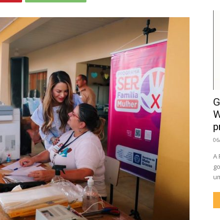
G
W
p
06
A 
go
um