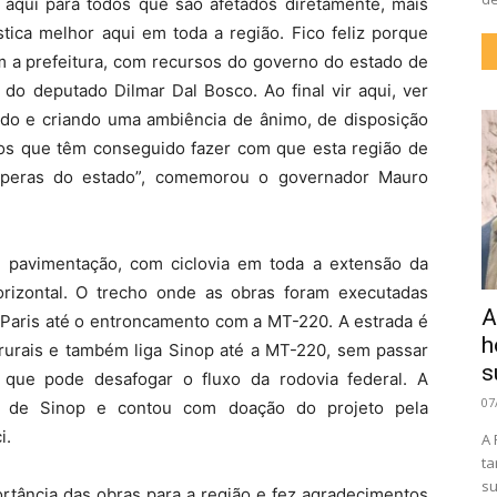
aqui para todos que são afetados diretamente, mais
stica melhor aqui em toda a região. Fico feliz porque
om a prefeitura, com recursos do governo do estado de
do deputado Dilmar Dal Bosco. Ao final vir aqui, ver
ndo e criando uma ambiência de ânimo, de disposição
tos que têm conseguido fazer com que esta região de
speras do estado”, comemorou o governador Mauro
e pavimentação, com ciclovia em toda a extensão da
horizontal. O trecho onde as obras foram executadas
A
Paris até o entroncamento com a MT-220. A estrada é
h
rurais e também liga Sinop até a MT-220, sem passar
s
 que pode desafogar o fluxo da rodovia federal. A
07
ura de Sinop e contou com doação do projeto pela
i.
A 
ta
su
rtância das obras para a região e fez agradecimentos