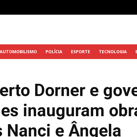
AUTOMOBILISMO
POLÍCIA
ESPORTE
TECNOLOGIA
berto Dorner e gov
s inauguram obra
s Nanci e Ângela