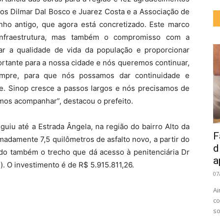
s Dilmar Dal Bosco e Juarez Costa e a Associação de
ho antigo, que agora está concretizado. Este marco
nfraestrutura, mas também o compromisso com a
r a qualidade de vida da população e proporcionar
ortante para a nossa cidade e nós queremos continuar,
empre, para que nós possamos dar continuidade e
. Sinop cresce a passos largos e nós precisamos de
mos acompanhar”, destacou o prefeito.
guiu até a Estrada Ângela, na região do bairro Alto da
F
madamente 7,5 quilômetros de asfalto novo, a partir do
d
o também o trecho que dá acesso à penitenciária Dr
a
). O investimento é de R$ 5.915.811,26.
07
Ai
co
so