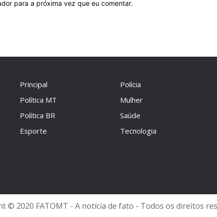
ador para a próxima vez que eu comentar.
Principal
Polícia
Política MT
Mulher
Política BR
Saúde
Esporte
Tecnologia
t © 2020 FATOMT - A notícia de fato - Todos os direitos re