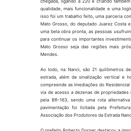
chegada, ligando a 220 e criando também 
qualidade, mais funcionalidade e uma logí
isso foi um trabalho feito, uma parceria c
Mato Grosso, do deputado Juarez Costa e 
uma bela obra pronta, as pessoas usufrui
para continuar os importantes investimen
Mato Grosso seja das regiões mais pró
Mendes.
Ao todo, na Nanci, são 21 quilômetros d
estrada, além de sinalização vertical e 
compreende as imediações do Residencial 
via de acesso a dezenas de propriedades 
pela BR-163, sendo uma rota alternativa
pavimentação foi licitada pela Prefeit
Associação dos Produtores da Estrada Nanc
O prefeito Roberto Dorner destacou a impo