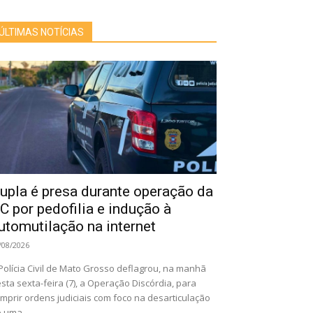
ÚLTIMAS NOTÍCIAS
upla é presa durante operação da
C por pedofilia e indução à
utomutilação na internet
/08/2026
Polícia Civil de Mato Grosso deflagrou, na manhã
sta sexta-feira (7), a Operação Discórdia, para
mprir ordens judiciais com foco na desarticulação
 uma...