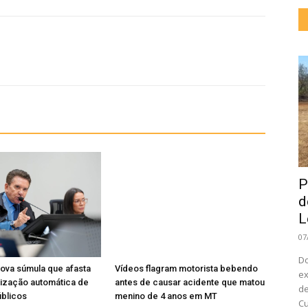
P
d
L
07
Do
ova súmula que afasta
Vídeos flagram motorista bebendo
ex
ização automática de
antes de causar acidente que matou
de
blicos
menino de 4 anos em MT
Cu