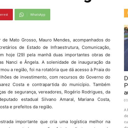
terest
WhatsApp
or de Mato Grosso, Mauro Mendes, acompanhados do
retários de Estado de Infraestrutura, Comunicação,
am hoje (29) pela manhã duas importantes obras de
das Nanci e Ângela. A solenidade de inauguração da
mou a região, foi na rotatória que dá acesso à Praia do
lhões de investimento, com recursos do Governo do
D
uarez Costa e contrapartida do município. Também
P
ças de segurança, vereadores, Rogério Rodrigues, da
a
eputado estadual Silvano Amaral, Mariana Costa,
07
sta e prefeitos da região.
A 
de
strada importante que cria uma logística melhor na
cu
de