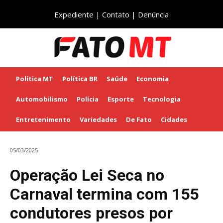
Expediente
|
Contato
|
Denúncia
Política MT
Política BR
Saúde
Economia
Automobilismo
Polícia
Esporte
Tecnologia
Entretenimento
Variedades
De Fato
Cidades
05/03/2025
Operação Lei Seca no
Carnaval termina com 155
condutores presos por