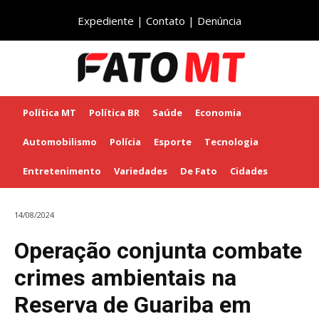
Expediente
|
Contato
|
Denúncia
Política MT
Política BR
Saúde
Economia
Automobilismo
Polícia
Esporte
Tecnologia
Entretenimento
Variedades
De Fato
Cidades
14/08/2024
Operação conjunta combate
crimes ambientais na
Reserva de Guariba em