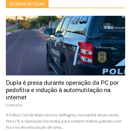
ÚLTIMAS NOTÍCIAS
Dupla é presa durante operação da PC por
pedofilia e indução à automutilação na
internet
07/08/2026
A Polícia Civil de Mato Grosso deflagrou, na manhã desta sexta-
feira (7), a Operação Discórdia, para cumprir ordens judiciais com
foco na desarticulação de uma...