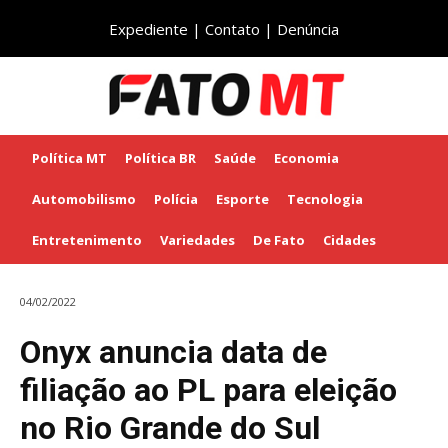
Expediente
|
Contato
|
Denúncia
Política MT
Política BR
Saúde
Economia
Automobilismo
Polícia
Esporte
Tecnologia
Entretenimento
Variedades
De Fato
Cidades
04/02/2022
Onyx anuncia data de
filiação ao PL para eleição
no Rio Grande do Sul