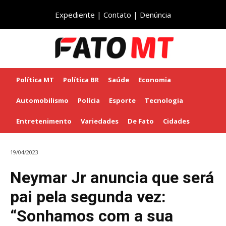
Expediente
|
Contato
|
Denúncia
Política MT
Política BR
Saúde
Economia
Automobilismo
Polícia
Esporte
Tecnologia
Entretenimento
Variedades
De Fato
Cidades
19/04/2023
Neymar Jr anuncia que será
pai pela segunda vez:
“Sonhamos com a sua