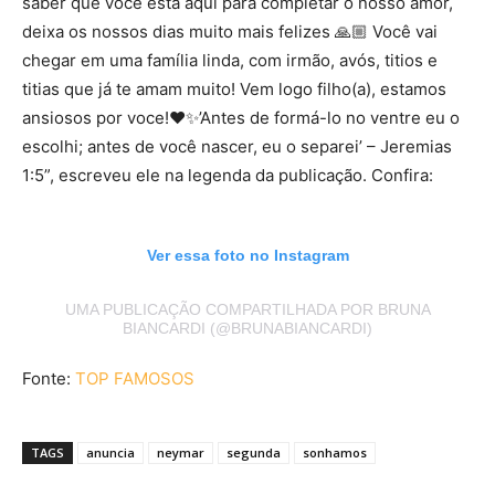
saber que você está aqui para completar o nosso amor,
deixa os nossos dias muito mais felizes 🙏🏼 Você vai
chegar em uma família linda, com irmão, avós, titios e
titias que já te amam muito! Vem logo filho(a), estamos
ansiosos por voce!❤️✨’Antes de formá-lo no ventre eu o
escolhi; antes de você nascer, eu o separei’ – Jeremias‬
‭1‬:‭5”, escreveu ele na legenda da publicação. Confira:
Ver essa foto no Instagram
UMA PUBLICAÇÃO COMPARTILHADA POR BRUNA
BIANCARDI (@BRUNABIANCARDI)
Fonte:
TOP FAMOSOS
TAGS
anuncia
neymar
segunda
sonhamos