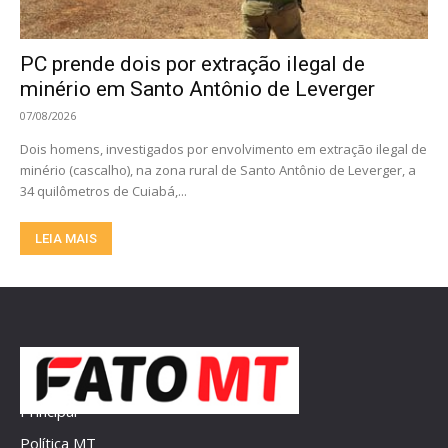
PC prende dois por extração ilegal de
minério em Santo Antônio de Leverger
07/08/2026
Dois homens, investigados por envolvimento em extração ilegal de
minério (cascalho), na zona rural de Santo Antônio de Leverger, a
34 quilômetros de Cuiabá,...
LEIA MAIS
Principal
Política MT