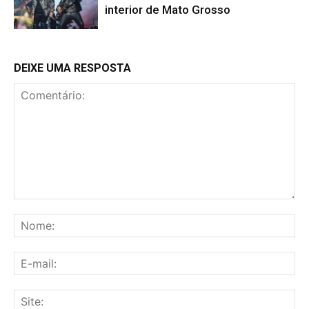
interior de Mato Grosso
DEIXE UMA RESPOSTA
Comentário:
No
E-
mai
Sit