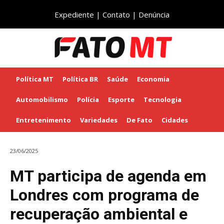
Expediente
|
Contato
|
Denúncia
Política MT
Política BR
Saúde
Economia
Automobilismo
Polícia
Esporte
Tecnologia
Entretenimento
Variedades
De Fato
Cidades
23/06/2025
MT participa de agenda em
Londres com programa de
recuperação ambiental e