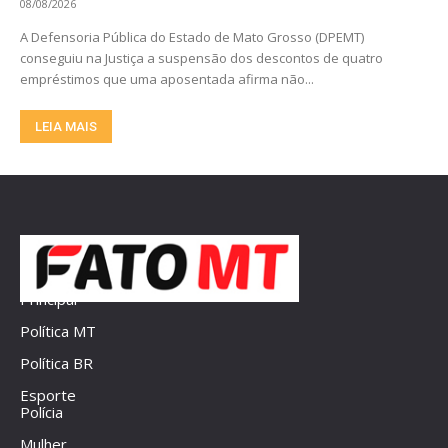
08/08/2026
A Defensoria Pública do Estado de Mato Grosso (DPEMT)
conseguiu na Justiça a suspensão dos descontos de quatro
empréstimos que uma aposentada afirma não...
LEIA MAIS
Principal
Política MT
Política BR
Esporte
Polícia
Mulher