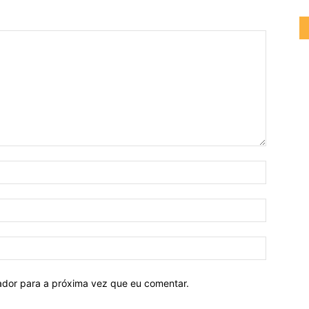
Nome:
E-
mail:
Site:
ador para a próxima vez que eu comentar.