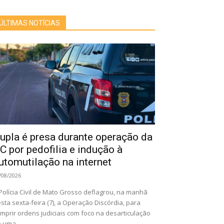
ÚLTIMAS NOTÍCIAS
upla é presa durante operação da
C por pedofilia e indução à
utomutilação na internet
/08/2026
Polícia Civil de Mato Grosso deflagrou, na manhã
sta sexta-feira (7), a Operação Discórdia, para
mprir ordens judiciais com foco na desarticulação
 uma...