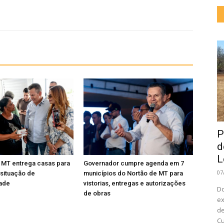
P
d
L
 MT entrega casas para
Governador cumpre agenda em 7
07
 situação de
municípios do Nortão de MT para
dade
vistorias, entregas e autorizações
Do
de obras
ex
de
Cu