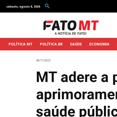
sábado, agosto 8, 2026
POLÍTICA MT
POLÍTICA BR
SAÚDE
ECONOMIA
28/11/2023
MT adere a 
aprimoramen
saúde públi