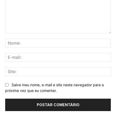
Comentário:
No
E-
mai
Sit
Salve meu nome, e-mail e site neste navegador para a
próxima vez que eu comentar.