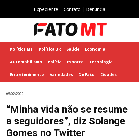
Expediente
|
Contato
|
Denúncia
Política MT
Política BR
Saúde
Economia
Automobilismo
Polícia
Esporte
Tecnologia
Entretenimento
Variedades
De Fato
Cidades
05/02/2022
“Minha vida não se resume
a seguidores”, diz Solange
Gomes no Twitter