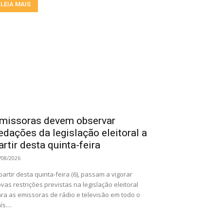
LEIA MAIS
missoras devem observar
edações da legislação eleitoral a
artir desta quinta-feira
/08/2026
partir desta quinta-feira (6), passam a vigorar
vas restrições previstas na legislação eleitoral
ra as emissoras de rádio e televisão em todo o
ís....