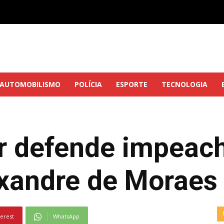
AUTOMOBILISMO
POLÍCIA
ESPORTE
TECNOLOGIA
ar defende impeac
exandre de Moraes
terest
WhatsApp