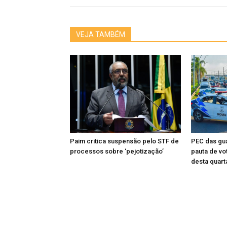
VEJA TAMBÉM
Paim critica suspensão pelo STF de
PEC das gua
processos sobre ‘pejotização’
pauta de vo
desta quart