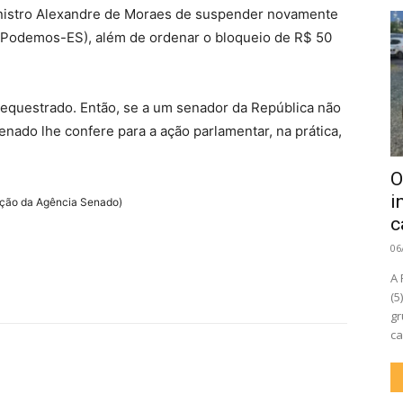
inistro Alexandre de Moraes de suspender novamente
 (Podemos-ES), além de ordenar o bloqueio de R$ 50
 sequestrado. Então, se a um senador da República não
enado lhe confere para a ação parlamentar, na prática,
O
i
ação da Agência Senado)
c
06
A 
(5
gr
ca