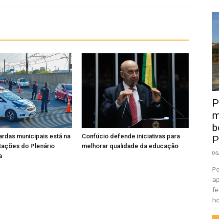
P
m
b
rdas municipais está na
Confúcio defende iniciativas para
P
tações do Plenário
melhorar qualidade da educação
06
a
Po
ap
fe
ho