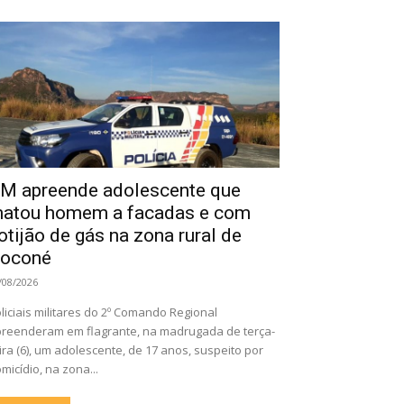
M apreende adolescente que
atou homem a facadas e com
otijão de gás na zona rural de
oconé
/08/2026
liciais militares do 2º Comando Regional
reenderam em flagrante, na madrugada de terça-
ira (6), um adolescente, de 17 anos, suspeito por
micídio, na zona...