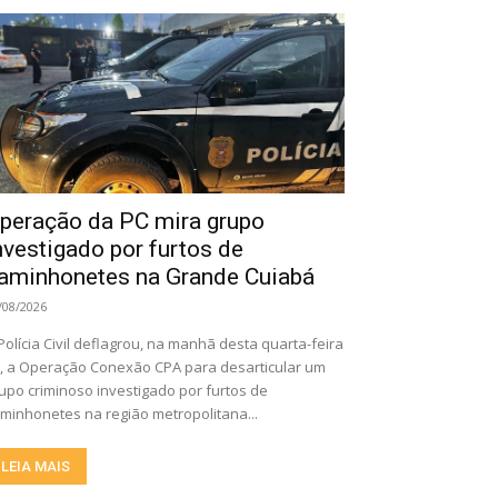
peração da PC mira grupo
nvestigado por furtos de
aminhonetes na Grande Cuiabá
/08/2026
Polícia Civil deflagrou, na manhã desta quarta-feira
), a Operação Conexão CPA para desarticular um
upo criminoso investigado por furtos de
minhonetes na região metropolitana...
LEIA MAIS