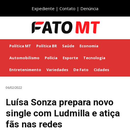
Expediente
|
Contato
|
Denúncia
Política MT
Política BR
Saúde
Economia
Automobilismo
Polícia
Esporte
Tecnologia
Entretenimento
Variedades
De Fato
Cidades
06/02/2022
Luísa Sonza prepara novo
single com Ludmilla e atiça
fãs nas redes