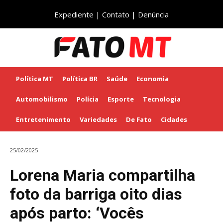
Expediente
|
Contato
|
Denúncia
Política MT
Política BR
Saúde
Economia
Automobilismo
Polícia
Esporte
Tecnologia
Entretenimento
Variedades
De Fato
Cidades
25/02/2025
Lorena Maria compartilha
foto da barriga oito dias
após parto: ‘Vocês