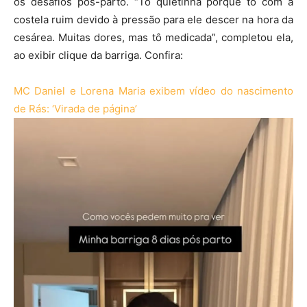
os desafios pós-parto. “Tô quietinha porque tô com a
costela ruim devido à pressão para ele descer na hora da
cesárea. Muitas dores, mas tô medicada”, completou ela,
ao exibir clique da barriga. Confira:
MC Daniel e Lorena Maria exibem vídeo do nascimento
de Rás: ‘Virada de página’